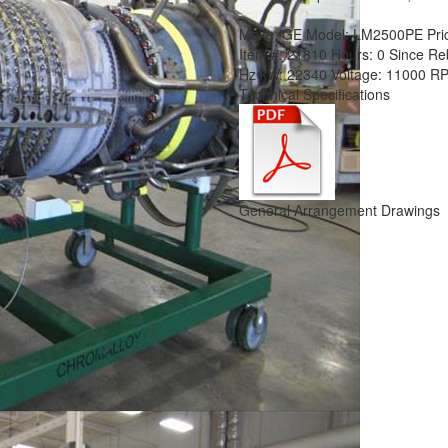
Make:
GE
Model:
LM2500PE
Pri
Item #:
21810
Hours:
0 Since Re
Hz
kW:
22340
Voltage:
11000
R
Technical Specifications
General Arrangement Drawings