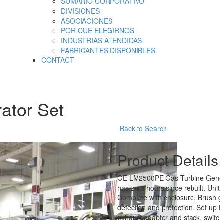
SUMARIO CORPORATIVO
DIVISIONES
ASOCIACIONES
POR QUÉ ELEGIRNOS
INDUSTRIAS ATENDIDAS
FABRICANTES DISPONIBLES
CONTACT
tor Set
Back to Search
Product Details
GE LM2500PE Gas Turbine Genera
has zero hours since rebuilt. Unit
Complete with enclosure, Brush ge
detection and protection. Set up 
exhaust adapter and stack, switc