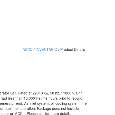
INICIO
/
INVENTARIO
/ Product Details
tor Set. Rated at 22340 kw, 50 hz, 11000 v. Unit
 had less than 10,000 lifetime hours prior to rebuild.
nerator end, Air inlet system, oil cooling system, fire
for duel fuel operation. Package does not include
hgear or MCC. . Please call for more details.