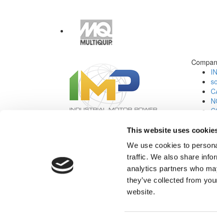
Compan
I
s
C
N
C
Jo
This website uses cookie
Redes Sociales:
We use cookies to personal
traffic. We also share info
analytics partners who may
they’ve collected from you
website.
© 2026 Industrial Motor Power Corporation. Todos Los Derechos Rese