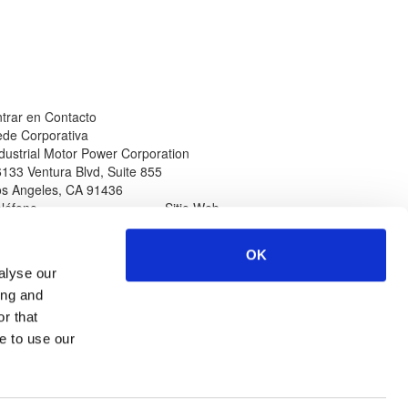
trar en Contacto
de Corporativa
dustrial Motor Power Corporation
133 Ventura Blvd, Suite 855
os Angeles
,
CA
91436
léfono
Sitio Web
n Norteamérica
www.impcorporation.com
-800-965-0994
Correo Electrónico
OK
amadas Internacionales
sales@impcorporation.com
alyse our
01-
323-268-3380
ing and
r that
e to use our