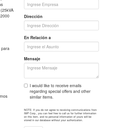
as
t (25kVA
 2000
Dirección
En Relación a
W para
Mensaje
I would like to receive emails
regarding special offers and other
emos
similar items.
NOTE: If you do not agree to receiving communications from
IMP Corp., you can feel free to call us for further information
on this item, and no personal information of yours will be
stored in our database without your authorization.