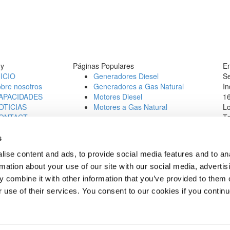
y
Páginas Populares
En
NICIO
Generadores Diesel
Se
obre nosotros
Generadores a Gas Natural
In
APACIDADES
Motores Diesel
16
OTICIAS
Motores a Gas Natural
L
ONTACT
Te
b Opportunities
E
1
s
Ll
ise content and ads, to provide social media features and to an
0
rmation about your use of our site with our social media, advertis
 combine it with other information that you’ve provided to them o
r use of their services. You consent to our cookies if you continu
rvados.