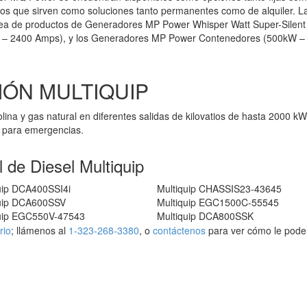
ctos que sirven como soluciones tanto permanentes como de alquiler. L
línea de productos de Generadores MP Power Whisper Watt Super-Silen
 – 2400 Amps), y los Generadores MP Power Contenedores (500kW –
ÓN MULTIQUIP
lina y gas natural en diferentes salidas de kilovatios de hasta 2000 k
va para emergencias.
 de Diesel Multiquip
uip DCA400SSI4i
Multiquip CHASSIS23-43645
quip DCA600SSV
Multiquip EGC1500C-55545
quip EGC550V-47543
Multiquip DCA800SSK
rio
; llámenos al
1-323-268-3380
, o
contáctenos
para ver cómo le pod