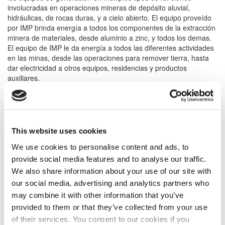
involucradas en operaciones mineras de depósito aluvial,
hidráulicas, de rocas duras, y a cielo abierto. El equipo proveído
por IMP brinda energía a todos los componentes de la extracción
minera de materiales, desde aluminio a zinc, y todos los demas.
El equipo de IMP le da energía a todos las diferentes actividades
en las minas, desde las operaciones para remover tierra, hasta
dar electricidad a otros equipos, residencias y productos
auxiliares.
Gas y Petróleo
IMP le provee a la disciplinas iniciales y posteriores de la industria
This website uses cookies
de gas y del petróleo equipos de generación, motores
individuales, y también con balance de planta donde es
We use cookies to personalise content and ads, to
necesario. Los mercados servidos por IMP incluyen la
provide social media features and to analyse our traffic.
exploración y desarrollo de energía, perforación y producción,
We also share information about your use of our site with
procesamiento, y desarrollo no convencional de fuentes en
our social media, advertising and analytics partners who
aplicaciones tanto en tierra como en alta mar.
may combine it with other information that you’ve
provided to them or that they’ve collected from your use
Servicios Públicos
of their services. You consent to our cookies if you