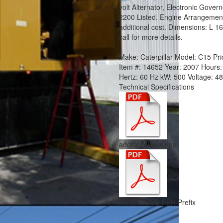
volt Alternator, Electronic Gover
2200 Listed. Engine Arrangement
additional cost. Dimensions: L 1
call for more details.
Make:
Caterpillar
Model:
C15
Pri
Item #:
14652
Year:
2007
Hours
Hertz:
60 Hz
kW:
500
Voltage:
4
Technical Specifications
additional pictures
AS SHIPPED FFH Prefix