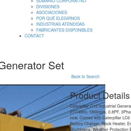
SUMARIO CORPORATIVO
DIVISIONES
ASOCIACIONES
POR QUÉ ELEGIRNOS
INDUSTRIAS ATENDIDAS
FABRICANTES DISPONIBLES
CONTACT
 Generator Set
Back to Search
Product Details
Caterpillar C15 Industrial Gener
277/480v, 1800rpm, 0.8PF, 3Phas
new. Comes with Caterpillar LC6
Battery Charger, Block Heater, En
Shutdowns, Weather Protection En